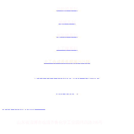
功能膜系列
地膜系列
包装膜系列
土工膜系列
土工合成香蕉视频污污版
技术日本香蕉视频在线播放
新闻动态
联系香蕉频蕉APP
地址：
山东省淄博市临淄齐鲁化学工业园纬四路196号