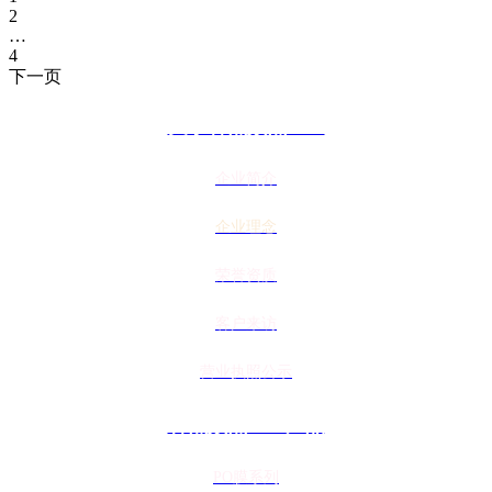
2
…
4
下一页
关于香蕉频蕉APP
企业简介
企业理念
荣誉资质
客户来访
营业执照公示
香蕉频蕉APP产品
PO膜系列